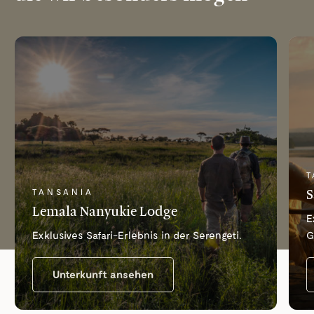
T
S
TANSANIA
Lemala Nanyukie Lodge
E
Exklusives Safari-Erlebnis in der Serengeti.
G
Unterkunft ansehen