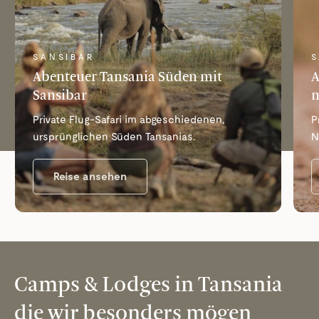
SANSIBAR
S
Abenteuer Tansania Süden mit
A
Sansibar
m
Private Flug-Safari im abgeschiedenen,
P
ursprünglichen Süden Tansanias.
N
Reise ansehen
Camps & Lodges in Tansania
die wir besonders mögen