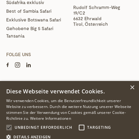
Südafrika exklusiv
Rudolf Schramm-Weg
Best of Sambia Safari
19/C2
6632 Ehrwald
Exklusive Botswana Safari
Tirol, Österreich
Gehobene Big 5 Safari
Tansania
FOLGE UNS
Datenschutz
Cookie-Einstellungen
×
Diese Webseite verwendet Cookies.
Impressum
AGB
Wir verwenden Cookies, um die Benutzerfreundlichkeit unserer
Website zu verbessern. Durch die weitere Nutzung unserer Webseite
© 2026 Pinto - Alle Inhalte und Bilder sind urheberrechtlich geschützt.
stimmen Sie der Verwendung von Cookies gemäß unserer Cookie-
Bildmaterial teilweise mit freundlicher Genehmigung unserer
Richtlinie zu.
Weitere Informationen
Partnerlodges. Eine Nutzung ohne schriftliche Zustimmung ist nicht
gestattet.
UNBEDINGT ERFORDERLICH
TARGETING
DETAILS ANZEIGEN