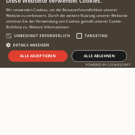
Diese Webseite verwendet Cookies.
Wir verwenden Cookies, um die Benutzerfreundlichkeit unserer
Website zu verbessern. Durch die weitere Nutzung unserer Webseite
stimmen Sie der Verwendung von Cookies gemäß unserer Cookie-
Richtlinie zu.
Weitere Informationen
UNBEDINGT ERFORDERLICH
TARGETING
DETAILS ANZEIGEN
ALLE AKZEPTIEREN
ALLE ABLEHNEN
Safari planen
POWERED BY COOKIESCRIPT
Malawi – Liwonde, Nyika und
der Malawisee
⋖⋗⋖⋗⋖⋗
Malawi ist das warme Herz Afrikas – und eine der