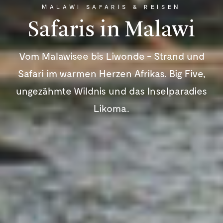
MALAWI SAFARIS & REISEN
Safaris in Malawi
Vom Malawisee bis Liwonde - Strand und
Safari im warmen Herzen Afrikas. Big Five,
ungezähmte Wildnis und das Inselparadies
Likoma.