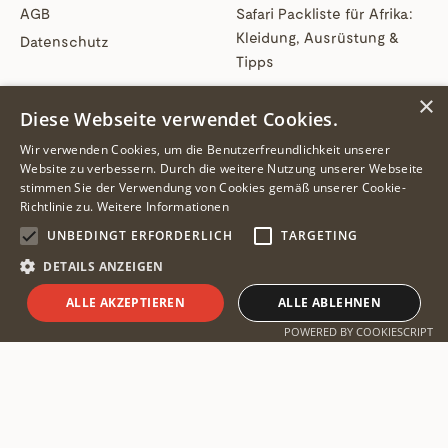
AGB
Safari Packliste für Afrika:
Kleidung, Ausrüstung &
Datenschutz
Tipps
×
Diese Webseite verwendet Cookies.
SAFARIS & REISEN
‚
KONTAKT
Wir verwenden Cookies, um die Benutzerfreundlichkeit unserer
Kenia authentisch –
Website zu verbessern. Durch die weitere Nutzung unserer Webseite
Samburu, Mara &
info@pintoafrica.com
stimmen Sie der Verwendung von Cookies gemäß unserer Cookie-
Nashörner
+43 5672 930 8010
Richtlinie zu.
Weitere Informationen
Südafrika exklusiv
UNBEDINGT ERFORDERLICH
TARGETING
Rudolf Schramm-Weg
Best of Sambia Safari
19/C2
DETAILS ANZEIGEN
6632 Ehrwald
Exklusive Botswana Safari
Tirol, Österreich
ALLE AKZEPTIEREN
ALLE ABLEHNEN
Gehobene Big 5 Safari
Safari planen
POWERED BY COOKIESCRIPT
Tansania
FOLGE UNS