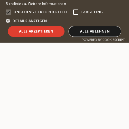
Richtlinie zu.
Weitere Informationen
UNBEDINGT ERFORDERLICH
TARGETING
DETAILS ANZEIGEN
ALLE AKZEPTIEREN
ALLE ABLEHNEN
Safari planen
POWERED BY COOKIESCRIPT
⋖⋗⋖⋗⋖⋗
Afrika ist kein einzelnes Reiseziel, sondern ein
Kontinent mit sehr unterschiedlichen Klimazonen.
Für klassische Safaris im südlichen Afrika –
Sambia
,
Botswana
,
Simbabwe
,
Namibia
– ist die Trockenzeit
von Juni bis Oktober ideal. Die
Große Tierwanderung
in
Kenia
und
Tansania
erlebt
man am verlässlichsten zwischen Juli und