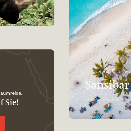
LEGENDÄRE GEW
Sansibar
raumreise.
Mehr entdecken
f Sie!