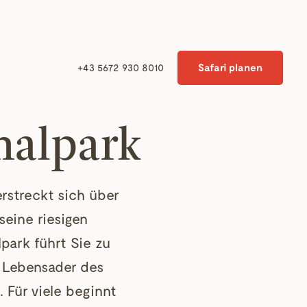
Safari planen
+43 5672 930 8010
nalpark
rstreckt sich über
seine riesigen
park führt Sie zu
 Lebensader des
 Für viele beginnt