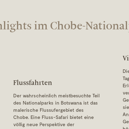
lights im Chobe-Nationa
Vi
Di
Ta
Flussfahrten
Er
ve
Der wahrscheinlich meistbesuchte Teil
Ge
des Nationalparks in Botswana ist das
si
malerische Flussufergebiet des
An
Chobe. Eine Fluss-Safari bietet eine
Ge
völlig neue Perspektive der
hö