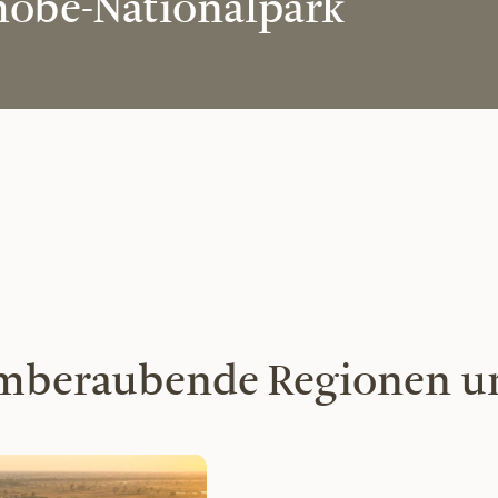
hobe-Nationalpark
temberaubende Regionen 