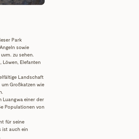
ieser Park
 Angeln sowie
 uvm. zu sehen.
, Löwen, Elefanten
elfältige Landschaft
, um Großkatzen wie
n.
th Luangwa einer der
ße Populationen von
t für seine
 ist auch ein
.