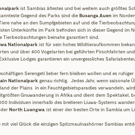
onalpark
ist Sambias ältestes und bei weitem auch größtes Sc
kannteste Gegend des Parks sind die
Busanga Auen
im Norden.
 Tiere nahe an den Sumpfgebieten auf und die Tierbeobachtung
isten Unterkünfte im Park befinden sich in dieser Gegend im 
 Tierbeobachtungen beinahe garantiert sind.
wa Nationalpark
ist für sein hohes Wildtieraufkommen bekan
arten und über 400 Vogelarten bei geführten Pirschfahrten und
xklusive Lodges garantieren ein unvergessliches Safariabente
schäftigen Serengeti lieber fern bleiben wollen und es ruhige
ain Nationalpark
genau richtig. Jedes Jahr, wenn saisonal
land der Plains in ein Feuchtgebietsparadies verwandeln, wird
itgrößten Gnuwanderung in Afrika und dient dem Spektakel, 
000 Individuen innerhalb des breiteren Liuwa-Systems wander
– der
North Luangwa
ist einer der besten Orte in Sambia um 
e mit viel Glück die einzigen Spitzmaulnashörner Sambias ent