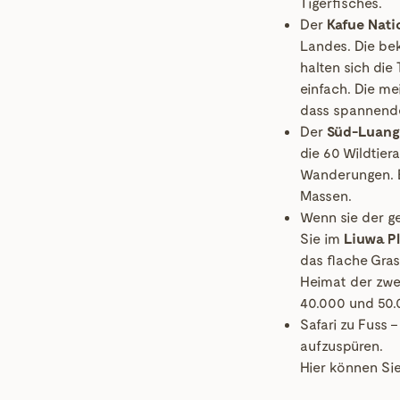
Tigerfisches.
Der
Kafue Nati
Landes. Die be
halten sich die
einfach. Die me
dass spannende
Der
Süd-Luang
die 60 Wildtier
Wanderungen. E
Massen.
Wenn sie der ge
Sie im
Liuwa Pl
das flache Gras
Heimat der zwe
40.000 und 50.
Safari zu Fuss 
aufzuspüren.
Hier können Si