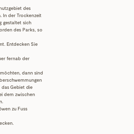
hutzgebiet des
 In der Trockenzeit
 gestaltet sich
Norden des Parks, so
nt. Entdecken Sie
uer fernab der
r möchten, dann sind
e Überschwemmungen
 das Gebiet die
bei dem zwischen
n.
Löwen zu Fuss
decken.