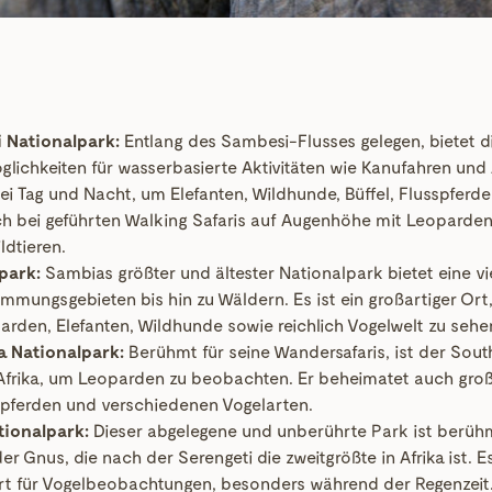
 Nationalpark:
Entlang des Sambesi-Flusses gelegen, bietet d
glichkeiten für wasserbasierte Aktivitäten wie Kanufahren und
ei Tag und Nacht, um Elefanten, Wildhunde, Büffel, Flusspferde
ch bei geführten Walking Safaris auf Augenhöhe mit Leoparden
ldtieren.
park:
Sambias größter und ältester Nationalpark bietet eine vi
mungsgebieten bis hin zu Wäldern. Es ist ein großartiger Ort
rden, Elefanten, Wildhunde sowie reichlich Vogelwelt zu sehe
 Nationalpark:
Berühmt für seine Wandersafaris, ist der Sou
 Afrika, um Leoparden zu beobachten. Er beheimatet auch gro
sspferden und verschiedenen Vogelarten.
tionalpark:
Dieser abgelegene und unberührte Park ist berühm
 Gnus, die nach der Serengeti die zweitgrößte in Afrika ist. Es
Ort für Vogelbeobachtungen, besonders während der Regenzeit