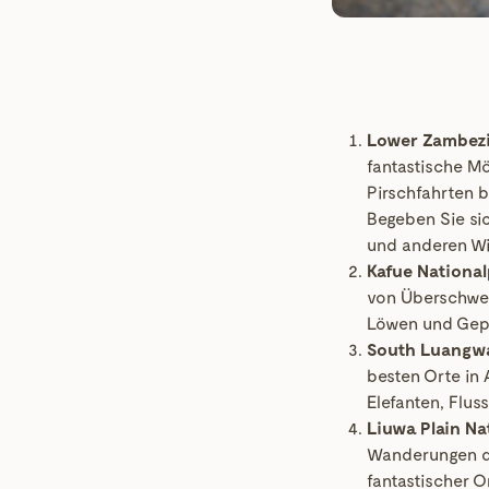
Lower Zambezi
fantastische Mö
Pirschfahrten b
Begeben Sie si
und anderen Wi
Kafue National
von Überschwem
Löwen und Gepa
South Luangwa
besten Orte in
Elefanten, Flu
Liuwa Plain Na
Wanderungen der
fantastischer 