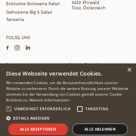
6632 Ehrwald
Exklusive Botswana Safari
Tirol, Österreich
Gehobene Big 5 Safari
Tansania
FOLGE UNS
Datenschutz
Cookie-Einstellungen
×
Diese Webseite verwendet Cookies.
Impressum
AGB
Wir verwenden Cookies, um die Benutzerfreundlichkeit unserer
Website zu verbessern. Durch die weitere Nutzung unserer Webseite
© 2026 Pinto - Alle Inhalte und Bilder sind urheberrechtlich geschützt.
stimmen Sie der Verwendung von Cookies gemäß unserer Cookie-
Bildmaterial teilweise mit freundlicher Genehmigung unserer
Richtlinie zu.
Weitere Informationen
Partnerlodges. Eine Nutzung ohne schriftliche Zustimmung ist nicht
gestattet.
UNBEDINGT ERFORDERLICH
TARGETING
DETAILS ANZEIGEN
ALLE AKZEPTIEREN
ALLE ABLEHNEN
Safari planen