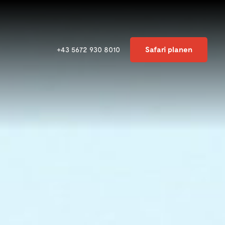
Safari planen
+43 5672 930 8010