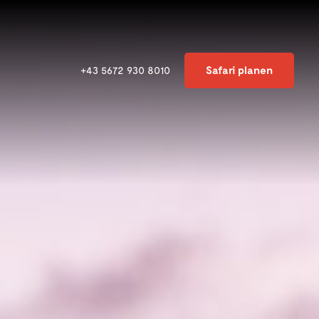
Safari planen
+43 5672 930 8010