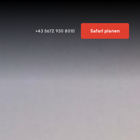
Safari planen
+43 5672 930 8010