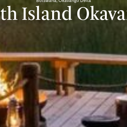
Botswana, Okavango Delta
th Island Okav