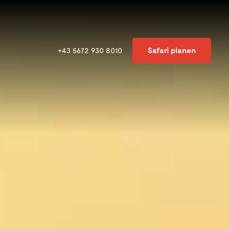
Safari planen
+43 5672 930 8010