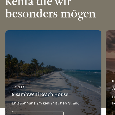
Kenia die wir
besonders mögen
K
A
KENIA
Msambweni Beach House
L
Entspannung am kenianischen Strand.
k