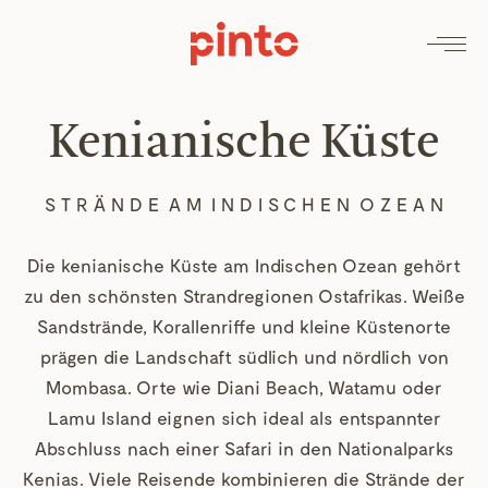
Kenianische Küste
S T R Ä N D E A M I N D I S C H E N O Z E A N
Die kenianische Küste am Indischen Ozean gehört
zu den schönsten Strandregionen Ostafrikas. Weiße
Sandstrände, Korallenriffe und kleine Küstenorte
prägen die Landschaft südlich und nördlich von
Mombasa. Orte wie Diani Beach, Watamu oder
Lamu Island eignen sich ideal als entspannter
Abschluss nach einer Safari in den Nationalparks
Kenias
. Viele Reisende kombinieren die Strände der