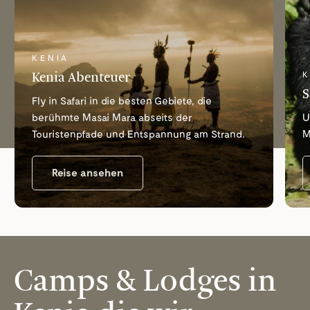
KENIA
Kenia Abenteuer
K
S
Fly in Safari in die besten Gebiete, die
berühmte Masai Mara abseits der
U
Touristenpfade und Entspannung am Strand.
M
Reise ansehen
Camps & Lodges in