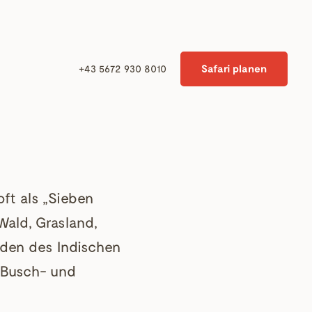
Safari planen
+43 5672 930 8010
ft als „Sieben
Wald, Grasland,
den des Indischen
 Busch- und