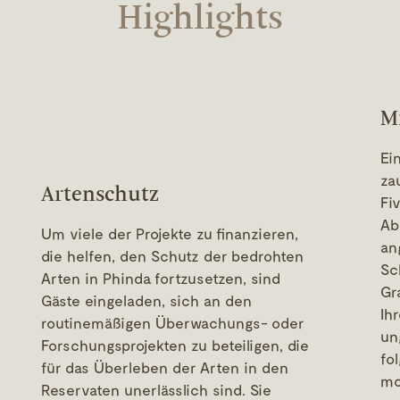
Highlights
Mi
Ei
za
Artenschutz
Fi
Ab
Um viele der Projekte zu finanzieren,
an
die helfen, den Schutz der bedrohten
Sc
Arten in Phinda fortzusetzen, sind
Gr
Gäste eingeladen, sich an den
Ih
routinemäßigen Überwachungs- oder
un
Forschungsprojekten zu beteiligen, die
fo
für das Überleben der Arten in den
mo
Reservaten unerlässlich sind. Sie